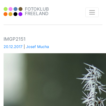
FOTOKLUB
FREELAND
IMGP2151
20.12.2017
|
Josef Mucha