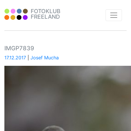
FOTOKLUB
FREELAND
IMGP7839
17.12.2017
|
Josef Mucha