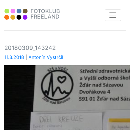
FOTOKLUB
FREELAND
20180309_143242
11.3.2018
|
Antonín Vystrčil